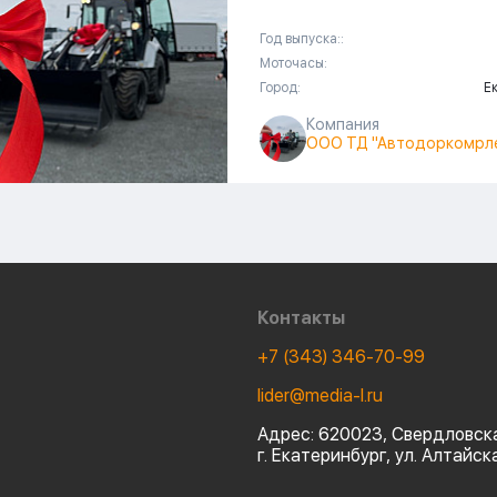
Год выпуска::
Моточасы:
Город:
Е
Компания
ООО ТД "Автодоркомрл
Контакты
+7 (343) 346-70-99
lider@media-l.ru
Адрес:
620023, Свердловска
г. Екатеринбург, ул. Алтайск