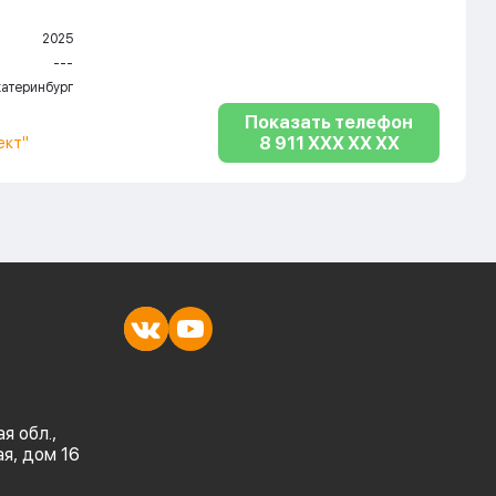
2025
---
катеринбург
Показать телефон
8 911 XXX XX XX
ект"
я обл.,
ая, дом 16