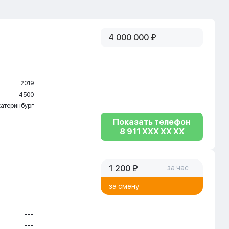
4 000 000 ₽
2019
4500
катеринбург
Показать телефон
8 911 XXX XX XX
1 200 ₽
за час
за смену
---
---