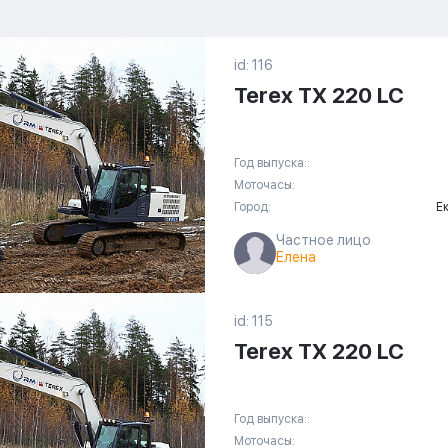
id: 116
Terex TX 220 LC
Год выпуска::
Моточасы:
Город:
Е
Частное лицо
Елена
id: 115
Terex TX 220 LC
Год выпуска::
Моточасы: