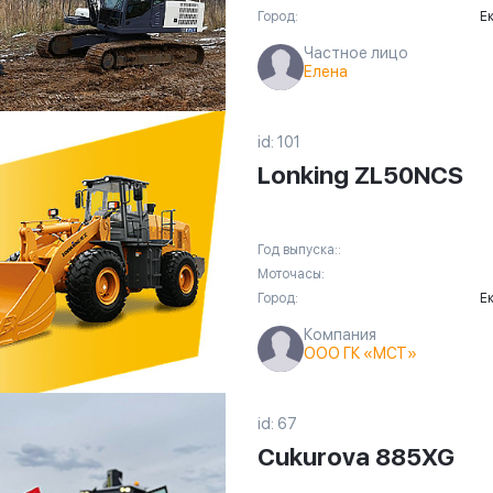
Город:
Е
Частное лицо
Елена
id: 101
Lonking ZL50NCS
Год выпуска::
Моточасы:
Город:
Е
Компания
ООО ГК «МСТ»
id: 67
Cukurova 885XG