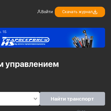
Войти
Скачать журнал
м
управлением
Найти транспорт