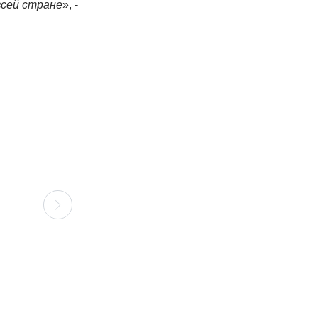
всей стране
», -