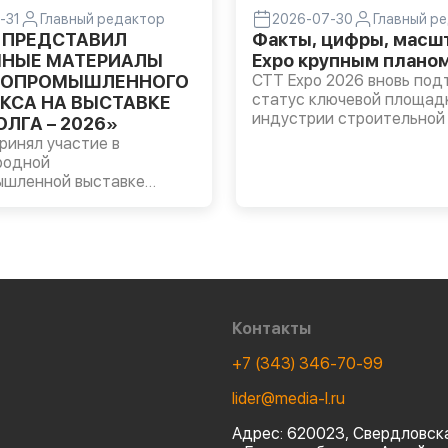
-31
Главный редактор
2026-07-30
Главный р
 ПРЕДСТАВИЛ
Факты, цифры, масшт
НЫЕ МАТЕРИАЛЫ
Expo крупным плано
РОПРОМЫШЛЕННОГО
CTT Expo 2026 вновь под
статус ключевой площад
КСА НА ВЫСТАВКЕ
индустрии строительной 
ЛГА – 2026»
технологий. За четыре дн
инял участие в
выставку посетил 51 491
родной
специалист из 39 стран 
ышленной выставке
регионов России. Однако
А – 2026», которая
ценность проекта заключ
Казани. На стенде
только в масштабе, но и 
 были представлены
аудитории.
масла LUKOIL
DE, трансмиссионные
OIL GEAR, а также
ые смазки ЛУКОЙЛ для
Контакты
зяйственной техники и
ния.
+7 (343) 346-70-99
lider@media-l.ru
Адрес:
620023, Свердловска