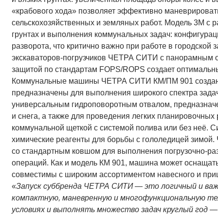
«крабового хода» позволяет эффективно маневрировать
сельскохозяйственных и земляных работ. Модель 3М с 
грунтах и выполнения коммунальных задач: конфигурац
разворота, что критично важно при работе в городской
экскаваторов-погрузчиков ЧЕТРА СИТИ с панорамным о
защитой по стандартам FOPS/ROPS создает оптимальны
Коммунальные машины ЧЕТРА СИТИ КМ/ПМ 901 созданы н
предназначены для выполнения широкого спектра зада
универсальным гидроповоротным отвалом, предназначен
и снега, а также для проведения легких планировочны
коммунальной щеткой с системой полива или без неё. С
химические реагенты для борьбы с гололедицей зимой
со стандартным ковшом для выполнения погрузочно-ра
операций. Как и модель КМ 901, машина может оснащат
совместимы с широким ассортиментом навесного и при
«
Запуск суббренда ЧЕТРА СИТИ — это логичный и важ
компактную, маневренную и многофункциональную те
условиях и выполнять множество задач круглый год —