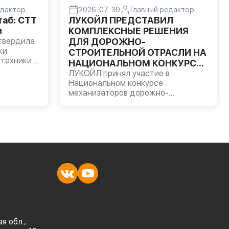
едактор
2026-07-30
Главный редактор
аб: CTT
ЛУКОЙЛ ПРЕДСТАВИЛ
м
КОМПЛЕКСНЫЕ РЕШЕНИЯ
твердила
ДЛЯ ДОРОЖНО-
ки
СТРОИТЕЛЬНОЙ ОТРАСЛИ НА
техники и
НАЦИОНАЛЬНОМ КОНКУРСЕ
я
МЕХАНИЗАТОРОВ
ЛУКОЙЛ принял участие в
Национальном конкурсе
и 89
механизаторов дорожно-
 главная
строительной отрасли,
ается не
организованном Национальной
в составе
ассоциацией инфраструктурных
компаний (НАИК) в Московской
области.
я обл.,