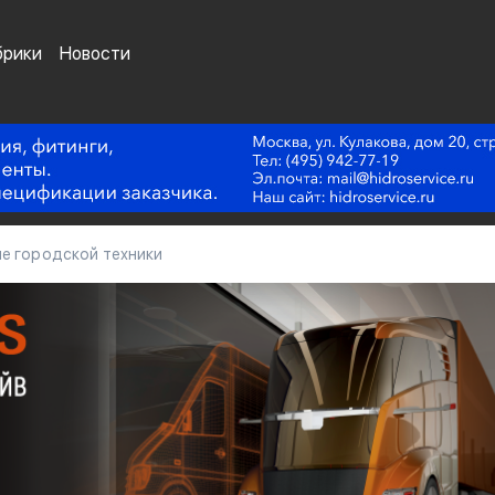
брики
Новости
ие городской техники