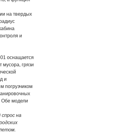
ии на твердых
радиус
кабина
онтроля и
901 оснащается
 мусора, грязи
ической
д и
м погрузчиком
ланировочных
. Обе модели
 спрос на
родских
 летом.