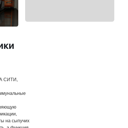
ики
РА СИТИ,
оммунальные
иняющую
фикации,
ты на сыпучих
ть, а функция