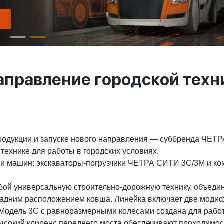
аправление городской техн
родукции и запуске нового направления — суббренда ЧЕТ
ехнике для работы в городских условиях.
ки машин: экскаваторы-погрузчики ЧЕТРА СИТИ 3С/3М и к
бой универсальную строительно-дорожную технику, объед
 задним расположением ковша. Линейка включает две моди
 Модель 3С с равноразмерными колесами создана для рабо
высокий клиренс переднего моста обеспечивают проходимос