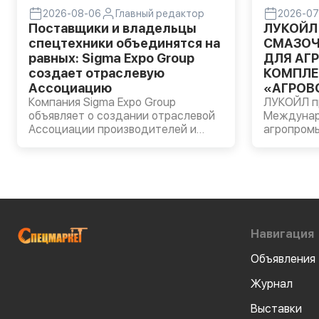
2026-08-06
Главный редактор
2026-07
Поставщики и владельцы
ЛУКОЙЛ
спецтехники объединятся на
СМАЗОЧ
равных: Sigma Expo Group
ДЛЯ АГ
создает отраслевую
КОМПЛЕ
Ассоциацию
«АГРОВО
Компания Sigma Expo Group
ЛУКОЙЛ пр
объявляет о создании отраслевой
Междуна
Ассоциации производителей и
агропром
владельцев строительной и
«АГРОВОЛГ
специальной техники.
прошла в 
Компании
моторные 
AVANTGAR
масла LUK
пластичн
Навигация
сельскохо
оборудова
Объявления
Журнал
Выставки