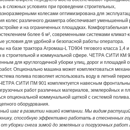
 в сложных условиях при проведении строительных,
разноразмерными колесами оптимизирована для эксплуатац
ия колес различного диаметра обеспечивает уменьшенный 
 застройке и на ограниченных площадках. Комфортабельная 
стеклением более 6 м², современными системами климат-к
е условия для удобной и безопасной работы оператора.
а базе трактора Агромаш-L TD904 тягового класса 1,4 и
ч в строительной и коммунальной сфере. ЧЕТРА СИТИ КМ 
ным для круглогодичной уборки улиц, дорог и площадей от
х работ. Опционально машина может комплектоваться механ
истема полива позволяет использовать воду в летний перио
. ЧЕТРА СИТИ ПМ 901 комплектуется навесным фронтальны
згрузочных работ различных материалов, землеройных и п
ься опциональной коммунальной щеткой с системой полива
цепного оборудования.
ный шаг в развитии нашей компании. Мы видим растущий
хнику, способную эффективно работать в стесненных го
 от уборки снега зимой до земляных и погрузочных работ