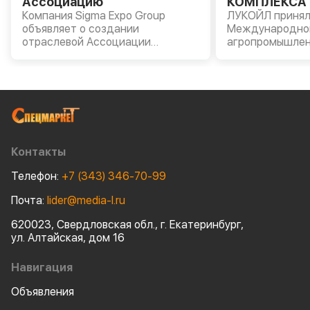
Ассоциацию
КОМПЛЕКСА 
Компания Sigma Expo Group
«АГРОВОЛГА 
ЛУКОЙЛ принял
объявляет о создании
Международно
отраслевой Ассоциации
агропромышлен
производителей и владельцев
«АГРОВОЛГА – 
строительной и специальной
прошла в Казан
техники.
Компании были
моторные масла
AVANTGARDE, т
масла LUKOIL G
пластичные см
сельскохозяйст
Контакты
оборудования.
Телефон:
+7 (343) 346-70-99
Почта:
lider@media-l.ru
620023, Свердловская обл., г. Екатеринбург,
ул. Алтайская, дом 16
Навигация
Объявления