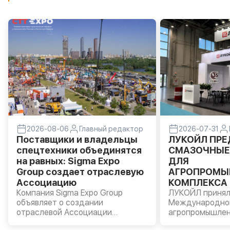
2026-08-06
Главный редактор
2026-07-31
Поставщики и владельцы
ЛУКОЙЛ ПР
спецтехники объединятся
СМАЗОЧНЫЕ
на равных: Sigma Expo
ДЛЯ
Group создает отраслевую
АГРОПРОМЫ
Ассоциацию
КОМПЛЕКСА 
Компания Sigma Expo Group
«АГРОВОЛГА 
ЛУКОЙЛ принял
объявляет о создании
Международно
отраслевой Ассоциации
агропромышлен
производителей и владельцев
«АГРОВОЛГА – 