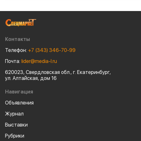
строительной и специальной
прошла в Казан
техники.
Компании были
моторные масла
AVANTGARDE, т
масла LUKOIL G
пластичные см
сельскохозяйст
Контакты
оборудования.
Телефон:
+7 (343) 346-70-99
Почта:
lider@media-l.ru
620023, Свердловская обл., г. Екатеринбург,
ул. Алтайская, дом 16
Навигация
Объявления
Журнал
Выставки
Рубрики