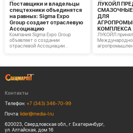
Поставщики и владельцы
ЛУКОЙЛ ПР
спецтехники объединятся
СМАЗОЧНЫЕ
на равных: Sigma Expo
ДЛЯ
Group создает отраслевую
АГРОПРОМЫ
Ассоциацию
КОМПЛЕКСА 
Компания Sigma Expo Group
«АГРОВОЛГА 
ЛУКОЙЛ принял
объявляет о создании
Международно
отраслевой Ассоциации
агропромышлен
производителей и владельцев
«АГРОВОЛГА – 
строительной и специальной
прошла в Казан
техники.
Компании были
моторные масла
AVANTGARDE, т
масла LUKOIL G
пластичные см
сельскохозяйст
Контакты
оборудования.
Телефон:
+7 (343) 346-70-99
Почта:
lider@media-l.ru
620023, Свердловская обл., г. Екатеринбург,
ул. Алтайская, дом 16