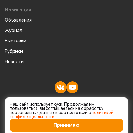
Навигация
Объявления
Журнал
Выставки
Рубрики
Новости
© Все права защищены
Наш сайт использует куки. Продолжая им
пользоваться, вы соглашаетесь на обработку
персональных данных в соответствии с
политикой
Политика конфеденциальности
конфиденциальности
Принимаю
Разработка и дизайн