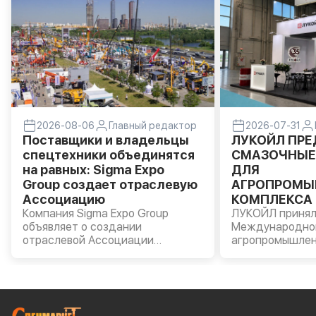
2026-08-06
Главный редактор
2026-07-31
Поставщики и владельцы
ЛУКОЙЛ ПР
спецтехники объединятся
СМАЗОЧНЫЕ
на равных: Sigma Expo
ДЛЯ
Group создает отраслевую
АГРОПРОМЫ
Ассоциацию
КОМПЛЕКСА 
Компания Sigma Expo Group
«АГРОВОЛГА 
ЛУКОЙЛ принял
объявляет о создании
Международно
отраслевой Ассоциации
агропромышлен
производителей и владельцев
«АГРОВОЛГА – 
строительной и специальной
прошла в Казан
техники.
Компании были
моторные масла
AVANTGARDE, т