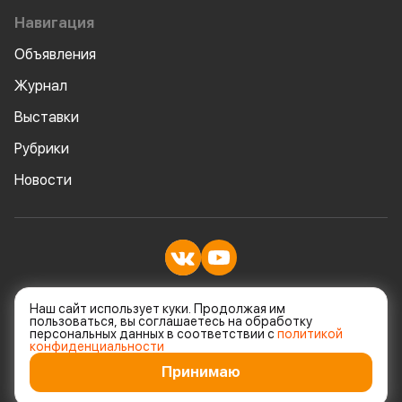
Навигация
Объявления
Журнал
Выставки
Рубрики
Новости
© Все права защищены
Наш сайт использует куки. Продолжая им
пользоваться, вы соглашаетесь на обработку
персональных данных в соответствии с
политикой
Политика конфеденциальности
конфиденциальности
Принимаю
Разработка и дизайн