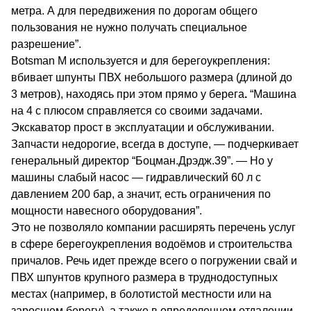
метра.
А для передвижения по дорогам общего
пользования не нужно получать специальное
разрешение”.
Botsman М используется и для берегоукрепления:
вбивает шпунты ПВХ небольшого размера (длиной до
3 метров), находясь при этом прямо у берега
.
“Машина
на 4 с плюсом справляется со своими задачами.
Экскаватор прост в эксплуатации и обслуживании.
Запчасти недорогие, всегда в доступе, — подчеркивает
генеральный директор “Боцман.Дрэдж.39”. — Но у
машины слабый насос — гидравлический 60 л с
давлением 200 бар, а значит, есть ограничения по
мощности навесного оборудования”.
Это не позволяло компании расширять перечень услуг
в сфере берегоукрепления водоёмов и строительства
причалов. Речь идет прежде всего о погружении свай и
ПВХ шпунтов крупного размера в труднодоступных
местах (например, в болотистой местности или на
заросшем берегу), а также в определенном отдалении