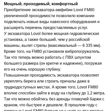
Мощный, проходимый, комфортный
Приобретение
экскаватора-амфибии Lovol FM80
увеличенной проходимости позволило компании
подключать новые виды навесного оборудования и
расширять перечень предоставляемых услуг.
У экскаватора Lovol более мощная гидравлическая
установка, а также больший, чем у российской
машины, вылет стрелы (максимальный — 6 335 мм).
Кроме того, на FM80 установили вибропогружатель.
Так что теперь можно работать с ПВХ шпунтом
большего размера (он крепче и надежнее), погружая
его на очень хорошую глубину.
Повышенная проходимость экскаватора позволяет
укреплять берега или строить причалы даже в
труднодоступных местах. А кроме того, Lovol FM80
вполне способен зайти в воду на глубину до 1,2 метра.
Так что можно обойтись без аренды плавучей баржи с
краном, что быстрее и дешевле. В прошлом году с
помощью Lovol FM80 буквально с нуля за два месяца