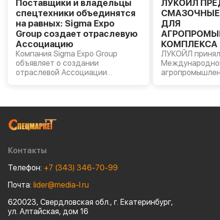
Поставщики и владельцы
ЛУКОЙЛ ПР
спецтехники объединятся
СМАЗОЧНЫЕ
на равных: Sigma Expo
ДЛЯ
Group создает отраслевую
АГРОПРОМЫ
Ассоциацию
КОМПЛЕКСА 
Компания Sigma Expo Group
«АГРОВОЛГА 
ЛУКОЙЛ принял
объявляет о создании
Международно
отраслевой Ассоциации
агропромышлен
производителей и владельцев
«АГРОВОЛГА – 
строительной и специальной
прошла в Казан
техники.
Компании были
моторные масла
AVANTGARDE, т
масла LUKOIL G
пластичные см
сельскохозяйст
Контакты
оборудования.
Телефон:
+7 (343) 346-70-99
Почта:
lider@media-l.ru
620023, Свердловская обл., г. Екатеринбург,
ул. Алтайская, дом 16