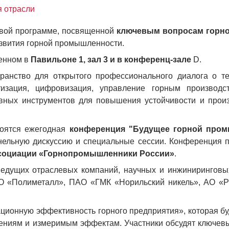
я отрасли
вой программе, посвященной
ключевым вопросам гор
азвития горной промышленности.
женном в
Павильоне 1, зал 3 и в конференц-зале
D
.
ранство для открытого профессионального диалога о те
изация, цифровизация, управление горным производс
вных инструментов для повышения устойчивости и произ
оятся ежегодная
конференция "Будущее горной про
ельную дискуссию и специальные сессии. Конференция п
социации «Горнопромышленники России»
.
едущих отраслевых компаний, научных и инжиниринговых
О «Полиметалл», ПАО «ГМК «Норильский никель», АО «Р
ационную эффективность горного предприятия», которая б
шениям и измеримым эффектам. Участники обсудят ключев