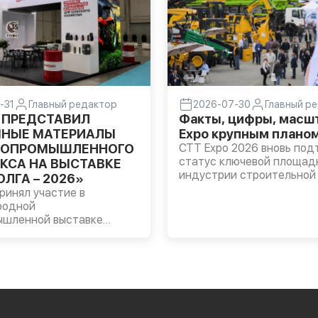
-31
Главный редактор
2026-07-30
Главный р
 ПРЕДСТАВИЛ
Факты, цифры, масшт
НЫЕ МАТЕРИАЛЫ
Expo крупным плано
РОПРОМЫШЛЕННОГО
CTT Expo 2026 вновь под
статус ключевой площад
КСА НА ВЫСТАВКЕ
индустрии строительной 
ЛГА – 2026»
технологий. За четыре дн
инял участие в
выставку посетил 51 491
родной
специалист из 39 стран 
ышленной выставке
регионов России. Однако
А – 2026», которая
ценность проекта заключ
Казани. На стенде
только в масштабе, но и 
 были представлены
аудитории.
масла LUKOIL
DE, трансмиссионные
OIL GEAR, а также
ые смазки ЛУКОЙЛ для