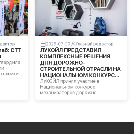
едактор
2026-07-30
Главный редактор
аб: CTT
ЛУКОЙЛ ПРЕДСТАВИЛ
м
КОМПЛЕКСНЫЕ РЕШЕНИЯ
твердила
ДЛЯ ДОРОЖНО-
ки
СТРОИТЕЛЬНОЙ ОТРАСЛИ НА
техники и
НАЦИОНАЛЬНОМ КОНКУРСЕ
я
МЕХАНИЗАТОРОВ
ЛУКОЙЛ принял участие в
Национальном конкурсе
и 89
механизаторов дорожно-
 главная
строительной отрасли,
ается не
организованном Национальной
в составе
ассоциацией инфраструктурных
компаний (НАИК) в Московской
области.