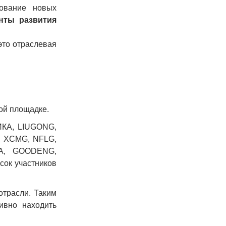
ование новых
нты развития
то отраслевая
ой площадке
.
КА, LIUGONG,
,
XCMG
, NFLG,
A, GOODENG,
ок участников
отрасли. Таким
ивно находить