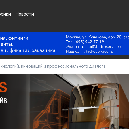
брики
Новости
хнологий, инноваций и профессионального диалога