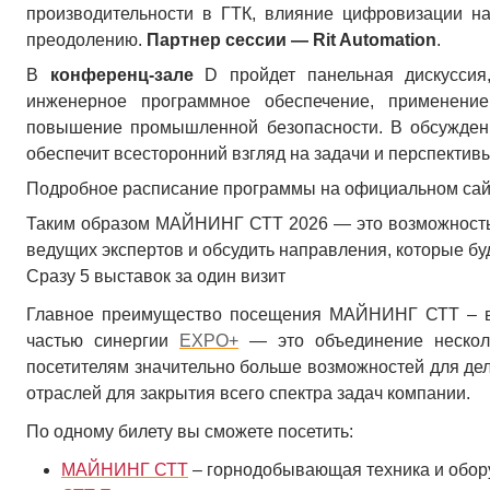
производительности в ГТК, влияние цифровизации на
преодолению.
Партнер сессии — Rit Automation
.
В
конференц-зале
D
пройдет панельная дискуссия
инженерное программное обеспечение, применение
повышение промышленной безопасности. В обсуждени
обеспечит всесторонний взгляд на задачи и перспекти
Подробное расписание программы на официальном са
Таким образом МАЙНИНГ СТТ 2026 — это возможность
ведущих экспертов и обсудить направления, которые б
Сразу 5 выставок за один визит
Главное преимущество посещения МАЙНИНГ СТТ – в
частью синергии
EXPO+
— это объединение несколь
посетителям значительно больше возможностей для де
отраслей для закрытия всего спектра задач компании.
По одному билету вы сможете посетить:
МАЙНИНГ СТТ
– горнодобывающая техника и обо