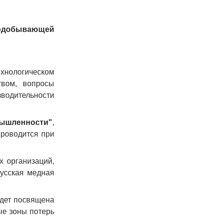
нодобывающей
хнологическом
твом, вопросы
водительности
мышленности"
,
роводится при
 организаций,
усская медная
удет посвящена
ые зоны потерь