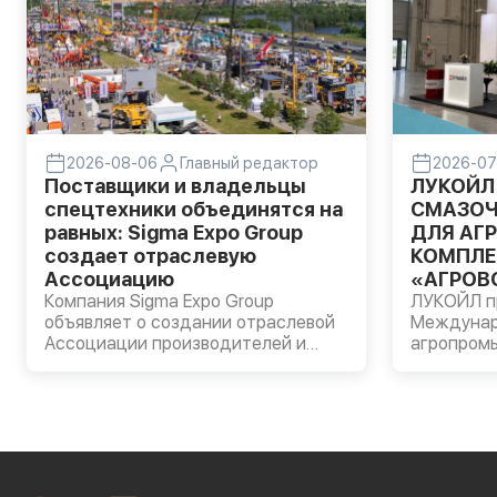
2026-08-06
Главный редактор
2026-07
Поставщики и владельцы
ЛУКОЙЛ
спецтехники объединятся на
СМАЗОЧ
равных: Sigma Expo Group
ДЛЯ АГ
создает отраслевую
КОМПЛЕ
Ассоциацию
«АГРОВО
Компания Sigma Expo Group
ЛУКОЙЛ пр
объявляет о создании отраслевой
Междуна
Ассоциации производителей и
агропром
владельцев строительной и
«АГРОВОЛГ
специальной техники.
прошла в 
Компании
моторные 
AVANTGAR
масла LUK
пластичн