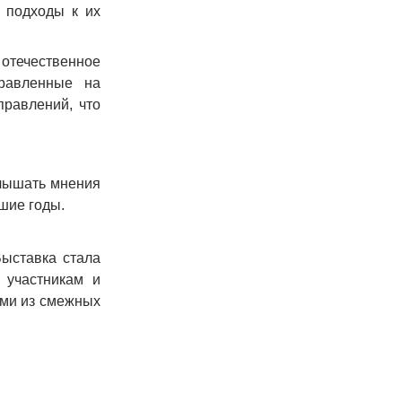
 подходы к их
отечественное
правленные на
равлений, что
лышать мнения
шие годы.
Выставка стала
 участникам и
ями из смежных