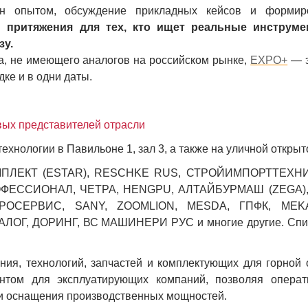
ен опытом, обсуждение прикладных кейсов и формир
й притяжения для тех, кто ищет реальные инструме
зу.
, не имеющего аналогов на российском рынке,
EXPO+
— э
дке и в одни даты.
вых представителей отрасли
технологии в
Павильоне 1, зал 3
, а также на
уличной
открыт
 КОМПЛЕКТ (ESTAR), RESCHKE RUS, СТРОЙИМПОРТТЕХНИ
ОФЕССИОНАЛ, ЧЕТРА, HENGPU, АЛТАЙБУРМАШ (ZEGA)
РОСЕРВИС, SANY, ZOOMLION, MESDA, ГПФК, MEK
Г, ДОРИНГ, ВС МАШИНЕРИ РУС и многие другие. Спис
ния, технологий, запчастей и комплектующих для горной 
нтом для эксплуатирующих компаний, позволяя операт
и оснащения производственных мощностей.