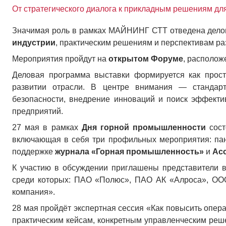
От стратегического диалога к прикладным решениям дл
Значимая роль в рамках МАЙНИНГ СТТ отведена дело
индустрии
, практическим решениям и перспективам р
Мероприятия пройдут на
открытом Форуме
, располо
Деловая программа выставки формируется как прост
развитии отрасли. В центре внимания — стандарт
безопасности, внедрение инноваций и поиск эффекти
предприятий.
27 мая
в рамках
Дня горной промышленности
сост
включающая в себя три профильных мероприятия: пан
поддержке
журнала «Горная промышленность»
и
Ас
К участию в обсуждении приглашены представители в
среди которых: ПАО «Полюс», ПАО АК «Алроса», ОО
компания».
28 мая
пройдёт экспертная сессия «Как повысить опер
практическим кейсам, конкретным управленческим ре