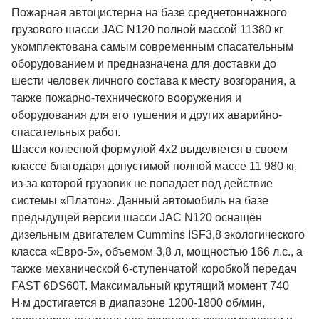
Пожарная автоцистерна на базе
среднетоннажного
грузового шасси JAC N120 полной массой
11380
кг
укомплектована самым современным спасательным
оборудованием и предназначена для доставки до
шести человек личного состава к месту возгорания, а
также пожарно-технического вооружения и
оборудования для его тушения и других аварийно-
спасательных работ.
Шасси колесной формулой 4х2 выделяется в своем
классе благодаря допустимой полной м
ассе 11 980 кг,
из-за которой грузовик не попадает под действие
системы «Платон». Данный автомобиль на базе
предыдущей версии шасси JAC N120 оснащён
дизельным двигателем Cummins ISF3,8 экологического
класса «Евро-5», объемом 3,8 л, мощностью 166 л.с., а
также механической 6-ступенчатой коробкой передач
FAST 6DS60T. Максимальный крутящий момент 740
Н∙м достигается в диапазоне 1200-1800 об/мин,