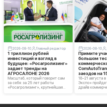
2026-08-10
Главный редактор
2026-08-10
1 триллион рублей
Примите уча
инвестиций и взгляд в
большом тес
будущее: «Росагролизинг»
коммерческо
задает тренды на
ComAutoTran
АГРОСАЛОНЕ 2026
заездов на 1
Масштаб, который говорит сам
18–21 августа 
за себя: за 25 лет работы
Экспо» пройде
«Росагролизинг», крупнейшая
драйв коммерч
лизинговая компания в аграрном
транспорта Com
секторе России, инвестировал в
каждый желаю
АПК России свыше 1 трлн рублей,
сесть за руль т
обеспечив хозяйства страны
электрогрузовик