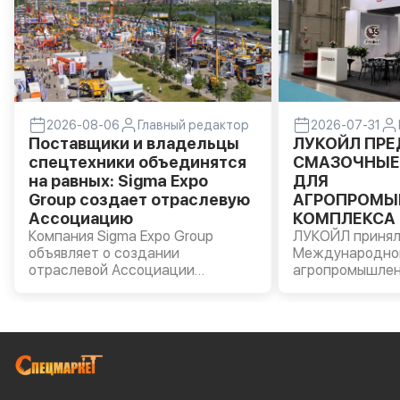
2026-08-06
Главный редактор
2026-07-31
Поставщики и владельцы
ЛУКОЙЛ ПР
спецтехники объединятся
СМАЗОЧНЫЕ
на равных: Sigma Expo
ДЛЯ
Group создает отраслевую
АГРОПРОМЫ
Ассоциацию
КОМПЛЕКСА 
Компания Sigma Expo Group
«АГРОВОЛГА 
ЛУКОЙЛ принял
объявляет о создании
Международно
отраслевой Ассоциации
агропромышлен
производителей и владельцев
«АГРОВОЛГА – 
строительной и специальной
прошла в Казан
техники.
Компании были
моторные масла
AVANTGARDE, т
масла LUKOIL G
пластичные см