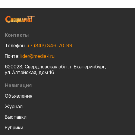
техники.
Компании были
моторные масла
AVANTGARDE, т
масла LUKOIL G
пластичные см
сельскохозяйст
Контакты
оборудования.
Телефон:
+7 (343) 346-70-99
Почта:
lider@media-l.ru
620023, Свердловская обл., г. Екатеринбург,
ул. Алтайская, дом 16
Навигация
Объявления
Журнал
Выставки
Рубрики