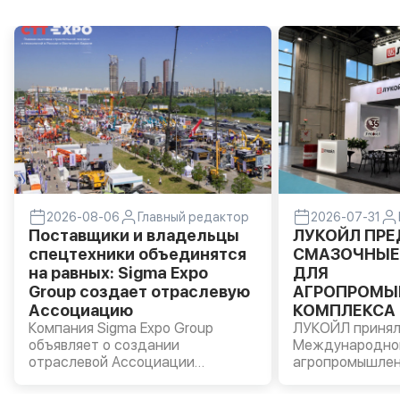
2026-08-06
Главный редактор
2026-07-31
Поставщики и владельцы
ЛУКОЙЛ ПР
спецтехники объединятся
СМАЗОЧНЫЕ
на равных: Sigma Expo
ДЛЯ
Group создает отраслевую
АГРОПРОМЫ
Ассоциацию
КОМПЛЕКСА 
Компания Sigma Expo Group
«АГРОВОЛГА 
ЛУКОЙЛ принял
объявляет о создании
Международно
отраслевой Ассоциации
агропромышлен
производителей и владельцев
«АГРОВОЛГА – 
строительной и специальной
прошла в Казан