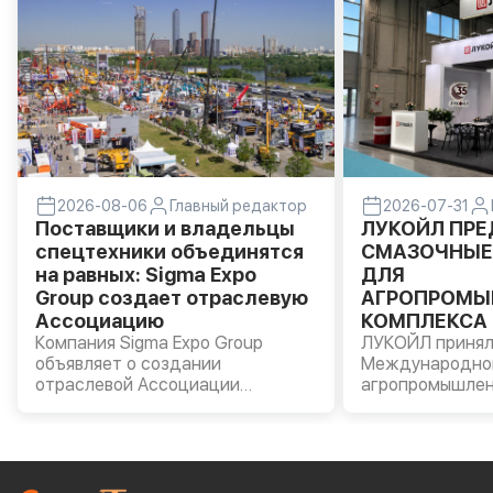
2026-08-06
Главный редактор
2026-07-31
Поставщики и владельцы
ЛУКОЙЛ ПР
спецтехники объединятся
СМАЗОЧНЫЕ
на равных: Sigma Expo
ДЛЯ
Group создает отраслевую
АГРОПРОМЫ
Ассоциацию
КОМПЛЕКСА 
Компания Sigma Expo Group
«АГРОВОЛГА 
ЛУКОЙЛ принял
объявляет о создании
Международно
отраслевой Ассоциации
агропромышлен
производителей и владельцев
«АГРОВОЛГА – 
строительной и специальной
прошла в Казан
техники.
Компании были
моторные масла
AVANTGARDE, т