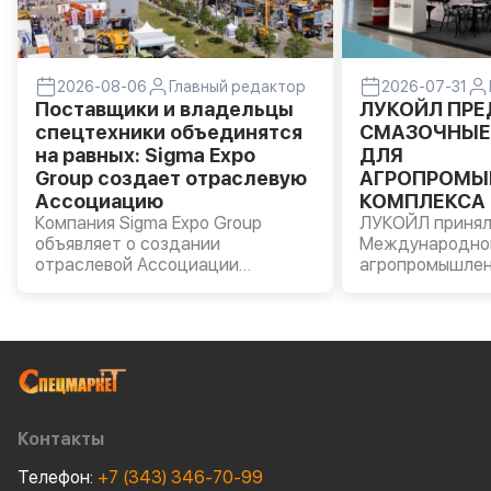
2026-08-06
Главный редактор
2026-07-31
Поставщики и владельцы
ЛУКОЙЛ ПР
спецтехники объединятся
СМАЗОЧНЫЕ
на равных: Sigma Expo
ДЛЯ
Group создает отраслевую
АГРОПРОМЫ
Ассоциацию
КОМПЛЕКСА 
Компания Sigma Expo Group
«АГРОВОЛГА 
ЛУКОЙЛ принял
объявляет о создании
Международно
отраслевой Ассоциации
агропромышлен
производителей и владельцев
«АГРОВОЛГА – 
строительной и специальной
прошла в Казан
техники.
Компании были
моторные масла
AVANTGARDE, т
масла LUKOIL G
пластичные см
сельскохозяйст
Контакты
оборудования.
Телефон:
+7 (343) 346-70-99