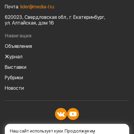
Почта:
lider@media-l.ru
620023, Свердловская обл., г. Екатеринбург,
ул. Алтайская, дом 16
Навигация
Объявления
Журнал
Выставки
Рубрики
Новости
© Все права защищены
Наш сайт использует куки. Продолжая им