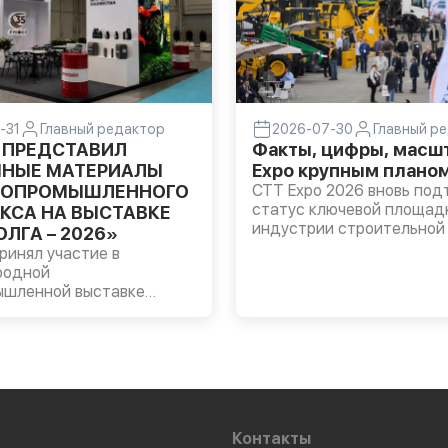
-31
Главный редактор
2026-07-30
Главный р
 ПРЕДСТАВИЛ
Факты, цифры, масшт
НЫЕ МАТЕРИАЛЫ
Expo крупным плано
РОПРОМЫШЛЕННОГО
CTT Expo 2026 вновь под
статус ключевой площад
КСА НА ВЫСТАВКЕ
индустрии строительной 
ЛГА – 2026»
технологий. За четыре дн
инял участие в
выставку посетил 51 491
родной
специалист из 39 стран 
ышленной выставке
регионов России. Однако
А – 2026», которая
ценность проекта заключ
Казани. На стенде
только в масштабе, но и 
 были представлены
аудитории.
масла LUKOIL
DE, трансмиссионные
OIL GEAR, а также
ые смазки ЛУКОЙЛ для
Контакты
зяйственной техники и