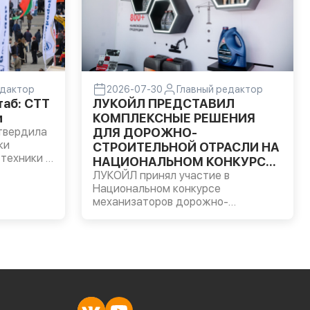
едактор
2026-07-30
Главный редактор
аб: CTT
ЛУКОЙЛ ПРЕДСТАВИЛ
м
КОМПЛЕКСНЫЕ РЕШЕНИЯ
твердила
ДЛЯ ДОРОЖНО-
ки
СТРОИТЕЛЬНОЙ ОТРАСЛИ НА
техники и
НАЦИОНАЛЬНОМ КОНКУРСЕ
я
МЕХАНИЗАТОРОВ
ЛУКОЙЛ принял участие в
Национальном конкурсе
и 89
механизаторов дорожно-
 главная
строительной отрасли,
ается не
организованном Национальной
в составе
ассоциацией инфраструктурных
компаний (НАИК) в Московской
области.