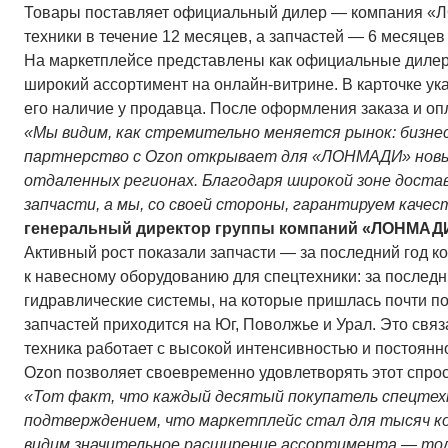
Товары поставляет официальный дилер — компания «Л
техники в течение 12 месяцев, а запчастей — 6 месяцев
На маркетплейсе представлены как официальные дилеры
широкий ассортимент на онлайн-витрине. В карточке ук
его наличие у продавца. После оформления заказа и опл
«Мы видим, как стремительно меняется рынок: бизне
партнерство с Ozon открывает для «ЛОНМАДИ» новые
отдаленных регионах. Благодаря широкой зоне доста
запчасти, а мы, со своей стороны, гарантируем каче
генеральный директор группы компаний «ЛОНМАД
Активный рост показали запчасти — за последний год ко
к навесному оборудованию для спецтехники: за последн
гидравлические системы, на которые пришлась почти по
запчастей приходится на Юг, Поволжье и Урал. Это свя
техника работает с высокой интенсивностью и постоянн
Ozon позволяет своевременно удовлетворять этот спро
«Тот факт, что каждый десятый покупатель спецтех
подтверждением, что маркетплейс стал для тысяч 
видим значительное расширение ассортимента — толь