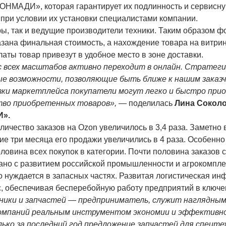
ОНМАДИ», которая гарантирует их подлинность и сервисн
 при условии их установки специалистами компании.
, так и ведущие производители техники. Таким образом ф
азана финальная стоимость, а нахождение товара на витри
аты товар привезут в удобное место в зоне доставки.
с всех масштабов активно переходит в онлайн. Стратеги
 возможности, позволяющие быть ближе к нашим заказч
вки маркетплейса покупатели могут легко и быстро при
ство приобретенных товаров», —
поделилась
Лина Соколо
И».
личество заказов на Ozon увеличилось в 3,4 раза. Заметно
ие три месяца его продажи увеличились в 4 раза. Особенн
ловина всех покупок в категории. Почти половина заказов 
зано с развитием российской промышленности и агрокомплек
о нуждается в запасных частях. Развитая логистическая ин
с, обеспечивая бесперебойную работу предприятий в ключе
ники и запчастей — предприниматель, служит наглядны
компаний реальным инструментом экономии и эффективн
ко за последний год предложение запчастей для спецте