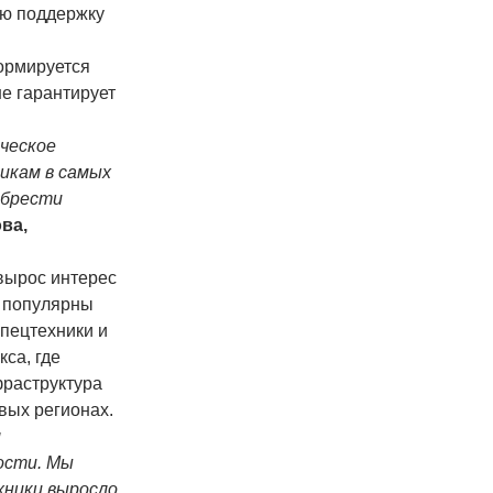
ую поддержку
ормируется
не гарантирует
ческое
икам в самых
обрести
ва,
 вырос интерес
о популярны
спецтехники и
са, где
фраструктура
вых регионах.
м
ости. Мы
хники выросло