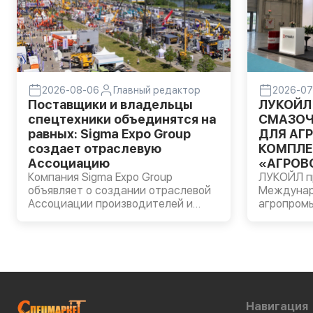
2026-08-06
Главный редактор
2026-07
Поставщики и владельцы
ЛУКОЙЛ
спецтехники объединятся на
СМАЗОЧ
равных: Sigma Expo Group
ДЛЯ АГ
создает отраслевую
КОМПЛЕ
Ассоциацию
«АГРОВО
Компания Sigma Expo Group
ЛУКОЙЛ пр
объявляет о создании отраслевой
Междуна
Ассоциации производителей и
агропром
владельцев строительной и
«АГРОВОЛГ
специальной техники.
прошла в 
Компании
моторные 
AVANTGAR
масла LUK
пластичн
Навигация
сельскохо