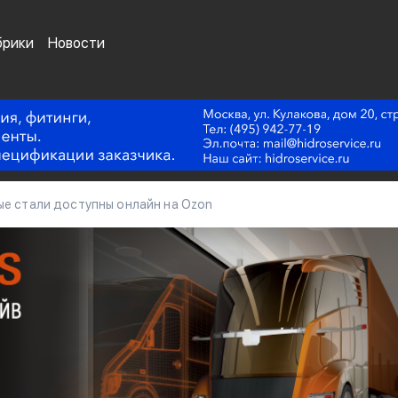
брики
Новости
ые стали доступны онлайн на Ozon