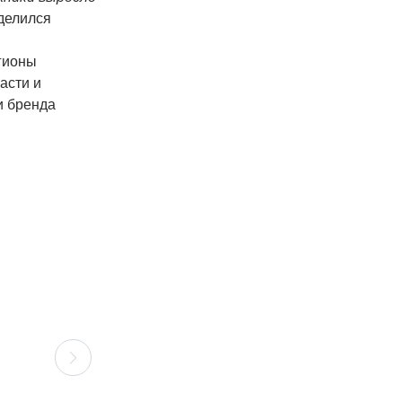
делился
егионы
асти и
и бренда