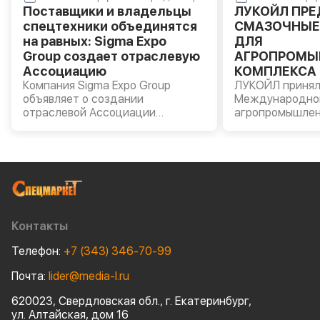
Поставщики и владельцы
ЛУКОЙЛ ПР
спецтехники объединятся
СМАЗОЧНЫЕ
на равных: Sigma Expo
ДЛЯ
Group создает отраслевую
АГРОПРОМЫ
Ассоциацию
КОМПЛЕКСА 
Компания Sigma Expo Group
«АГРОВОЛГА 
ЛУКОЙЛ принял
объявляет о создании
Международно
отраслевой Ассоциации
агропромышлен
производителей и владельцев
«АГРОВОЛГА – 
строительной и специальной
прошла в Казан
техники.
Компании были
моторные масла
AVANTGARDE, т
масла LUKOIL G
пластичные см
сельскохозяйст
Контакты
оборудования.
Телефон:
+7 (343) 346-70-99
Почта:
lider@media-l.ru
620023, Свердловская обл., г. Екатеринбург,
ул. Алтайская, дом 16