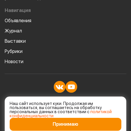
Навигация
Объявления
Журнал
Выставки
Рубрики
Новости
© Все права защищены
Наш сайт использует куки. Продолжая им
пользоваться, вы соглашаетесь на обработку
персональных данных в соответствии с
политикой
Политика конфеденциальности
конфиденциальности
Принимаю
Разработка и дизайн