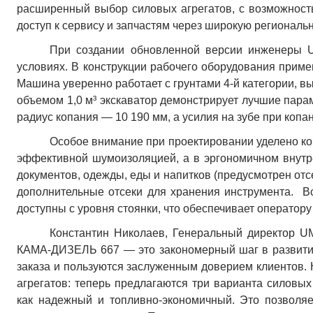
расширенный выбор силовых агрегатов, с возможност
доступ к сервису и запчастям через широкую региональн
При создании обновленной версии инженеры U
условиях. В конструкции рабочего оборудования прим
Машина уверенно работает с грунтами 4-й категории, в
объемом 1,0 м³ экскаватор демонстрирует лучшие парам
радиус копания — 10 190 мм, а усилия на зубе при коп
Особое внимание при проектировании уделено к
эффективной шумоизоляцией, а в эргономичном внутр
документов, одежды, еды и напитков (предусмотрен от
дополнительные отсеки для хранения инструмента. В
доступны с уровня стоянки, что обеспечивает оператор
Константин Николаев, Генеральный директор 
КАМА-ДИЗЕЛЬ 667 — это закономерный шаг в развитии
заказа и пользуются заслуженным доверием клиентов.
агрегатов: теперь предлагаются три варианта силов
как надежный и топливно-экономичный. Это позволяе