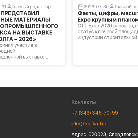
-31
Главный редактор
2026-07-30
Главный р
 ПРЕДСТАВИЛ
Факты, цифры, масшт
НЫЕ МАТЕРИАЛЫ
Expo крупным плано
РОПРОМЫШЛЕННОГО
CTT Expo 2026 вновь под
статус ключевой площад
КСА НА ВЫСТАВКЕ
индустрии строительной 
ЛГА – 2026»
технологий. За четыре дн
инял участие в
выставку посетил 51 491
родной
специалист из 39 стран 
ышленной выставке
регионов России. Однако
А – 2026», которая
ценность проекта заключ
Казани. На стенде
только в масштабе, но и 
 были представлены
аудитории.
масла LUKOIL
DE, трансмиссионные
OIL GEAR, а также
ые смазки ЛУКОЙЛ для
Контакты
зяйственной техники и
ния.
+7 (343) 346-70-99
lider@media-l.ru
Адрес:
620023, Свердловска