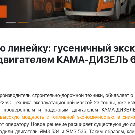
 линейку: гусеничный экс
 двигателем КАМА-ДИЗЕЛЬ 
оизводитель строительно-дорожной техники, объявляет о
225C. Техника эксплуатационной массой 23 тонны, уже из
 с проверенным и надежным двигателем КАМА-ДИЗЕЛЬ
 высокую мощность с топливной экономичностью, а сниж
рт оператору. Новое решение расширяет существующую л
ходили двигатели ЯМЗ-534 и ЯМЗ-536. Таким образом, кл