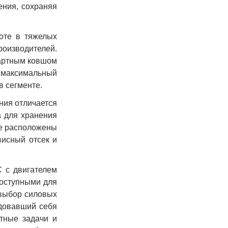
ения, сохраняя
оте в тяжелых
роизводителей.
дартным ковшом
, максимальный
в сегменте.
ния отличается
 для хранения
ме расположены
висный отсек и
 с двигателем
оступными для
 выбор силовых
ндовавший себя
тные задачи и