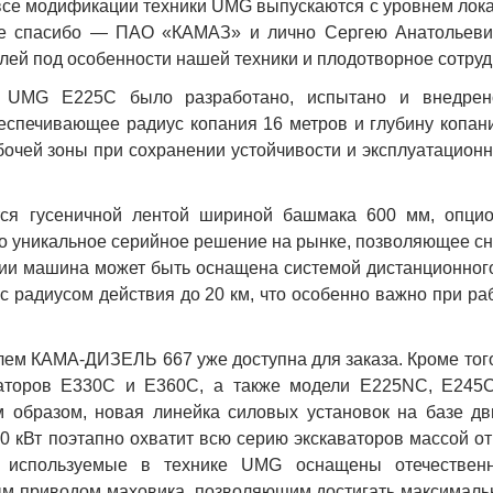
 все модификации техники
UMG
выпускаются с уровнем лок
ое спасибо — ПАО «КАМАЗ» и лично Сергею Анатольевич
лей под особенности нашей техники и плодотворное сотруд
н
UMG
E
225
C
было разработано, испытано и внедрен
еспечивающее радиус копания 16 метров и глубину копани
бочей зоны при сохранении устойчивости и эксплуатацион
тся гусеничной лентой шириной башмака 600 мм, опци
о уникальное серийное решение на рынке, позволяющее сн
опции машина может быть оснащена системой дистанционног
 радиусом действия до 20 км, что особенно важно при ра
лем КАМА-ДИЗЕЛЬ 667 уже доступна для заказа. Кроме тог
ваторов
E
330
C
и
E
360
C
, а также модели
E
225
NC
,
E
245
образом, новая линейка силовых установок на базе дв
 кВт поэтапно охватит всю серию экскаваторов массой от 
 используемые в технике
UMG
оснащены отечественн
ым приводом маховика, позволяющим достигать максималь