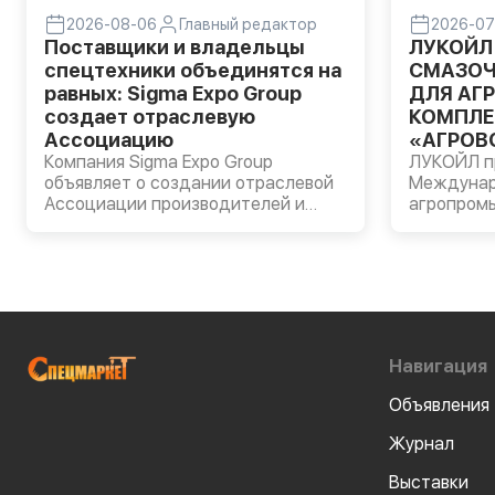
2026-08-06
Главный редактор
2026-07
Поставщики и владельцы
ЛУКОЙЛ
спецтехники объединятся на
СМАЗОЧ
равных: Sigma Expo Group
ДЛЯ АГ
создает отраслевую
КОМПЛЕ
Ассоциацию
«АГРОВО
Компания Sigma Expo Group
ЛУКОЙЛ пр
объявляет о создании отраслевой
Междуна
Ассоциации производителей и
агропром
владельцев строительной и
«АГРОВОЛГ
специальной техники.
прошла в 
Компании
моторные 
AVANTGAR
масла LUK
пластичн
Навигация
сельскохо
оборудова
Объявления
Журнал
Выставки