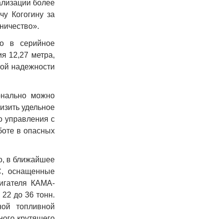
ализации более
у Когогину за
ничество».
о в серийное
я 12,27 метра,
ной надежности
онально можно
изить удельное
о управления с
боте в опасных
о,
в ближайшее
C
, оснащенные
игателя КАМА-
22 до 36 тонн.
ой топливной
ного крутящего