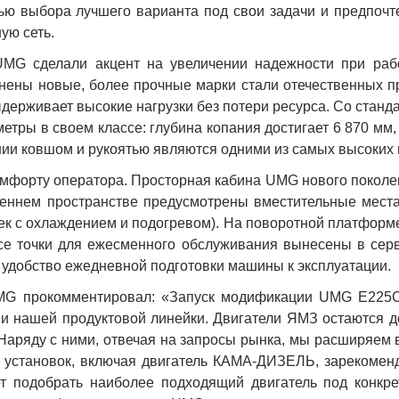
ью выбора лучшего варианта под свои задачи и предпочт
ую сеть.
MG сделали акцент на увеличении надежности при раб
енены новые, более прочные марки стали отечественных п
ыдерживает высокие нагрузки без потери ресурса. Со стан
етры в своем классе: глубина копания достигает 6 870 мм
ании ковшом и рукоятью являются одними из самых высоких 
омфорту оператора. Просторная кабина
UMG
нового поколе
еннем пространстве предусмотрены вместительные места
сек с охлаждением и подогревом). На поворотной платфор
се точки для ежесменного обслуживания вынесены в сер
у удобство ежедневной подготовки машины к эксплуатации.
UMG прокомментировал: «Запуск модификации
UMG
E225C
 нашей продуктовой линейки. Двигатели ЯМЗ остаются д
 Наряду с ними, отвечая на запросы рынка, мы расширяем
ых установок, включая двигатель КАМА-ДИЗЕЛЬ, зарекоме
т подобрать наиболее подходящий двигатель под конкре