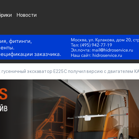
брики
Новости
 гусеничный экскаватор E225C получил версию с двигателем 