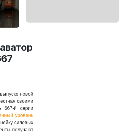
каватор
667
 выпуске новой
вестная своими
 667-й серии
енный уровень
инейку силовых
иенты получают