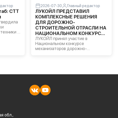
едактор
2026-07-30
Главный редактор
аб: CTT
ЛУКОЙЛ ПРЕДСТАВИЛ
м
КОМПЛЕКСНЫЕ РЕШЕНИЯ
твердила
ДЛЯ ДОРОЖНО-
ки
СТРОИТЕЛЬНОЙ ОТРАСЛИ НА
техники и
НАЦИОНАЛЬНОМ КОНКУРСЕ
я
МЕХАНИЗАТОРОВ
ЛУКОЙЛ принял участие в
Национальном конкурсе
и 89
механизаторов дорожно-
 главная
строительной отрасли,
ается не
организованном Национальной
в составе
ассоциацией инфраструктурных
компаний (НАИК) в Московской
области.
я обл.,