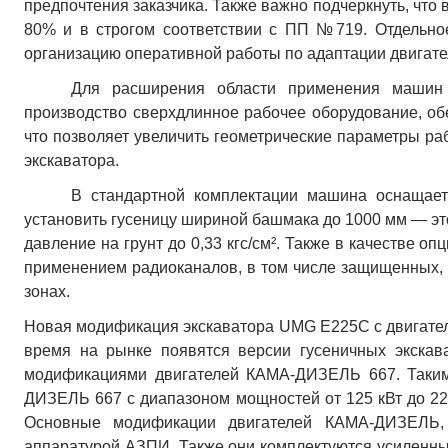
предпочтения заказчика. Также важно подчеркнуть, что
80% и в строгом соответствии с ПП №719. Отдельн
организацию оперативной работы по адаптации двигате
Для расширения области применения маши
производство сверхдлинное рабочее оборудование, об
что позволяет увеличить геометрические параметры ра
экскаватора.
В стандартной комплектации машина оснащае
установить гусеницу шириной башмака до 1000 мм — эт
давление на грунт до 0,33 кгс/см². Также в качестве 
применением радиоканалов, в том числе защищенных, с
зонах.
Новая модификация
экскаватора
UMG
E225C с двигате
время на рынке появятся версии гусеничных экска
модификациями двигателей КАМА-ДИЗЕЛЬ 667. Таким 
ДИЗЕЛЬ 667 с диапазоном мощностей от 125 кВт до 220
Основные модификации двигателей КАМА-ДИЗЕЛЬ,
аппаратурой АЗПИ. Также они комплектуются усиленн