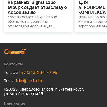
на равных: Sigma Expo
ДЛЯ
Group создает отраслевую
АГРОПРОМЫ
Ассоциацию
КОМПЛЕКСА 
Компания Sigma Expo Group
«АГРОВОЛГА 
ЛУКОЙЛ принял
объявляет о создании
Международно
отраслевой Ассоциации
агропромышлен
производителей и владельцев
«АГРОВОЛГА – 
строительной и специальной
прошла в Казан
техники.
Компании были
моторные масла
AVANTGARDE, т
масла LUKOIL G
пластичные см
сельскохозяйст
Контакты
оборудования.
Телефон:
+7 (343) 346-70-99
Почта:
lider@media-l.ru
620023, Свердловская обл., г. Екатеринбург,
ул. Алтайская, дом 16
Навигация