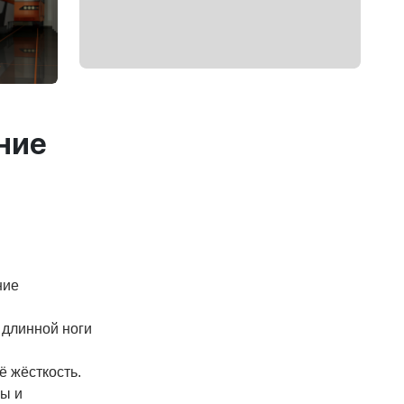
ние
ние
 длинной ноги
 жёсткость.
лы и