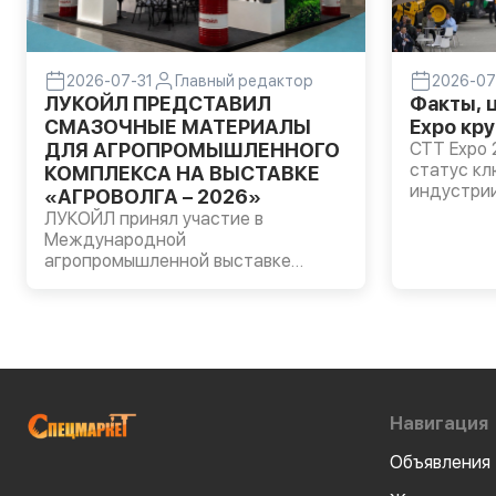
2026-07-31
Главный редактор
2026-07
ЛУКОЙЛ ПРЕДСТАВИЛ
Факты, 
СМАЗОЧНЫЕ МАТЕРИАЛЫ
Expo кр
ДЛЯ АГРОПРОМЫШЛЕННОГО
CTT Expo 
статус к
КОМПЛЕКСА НА ВЫСТАВКЕ
индустрии
«АГРОВОЛГА – 2026»
технологи
ЛУКОЙЛ принял участие в
выставку 
Международной
специалис
агропромышленной выставке
регионов 
«АГРОВОЛГА – 2026», которая
ценность 
прошла в Казани. На стенде
только в 
Компании были представлены
аудитории
моторные масла LUKOIL
AVANTGARDE, трансмиссионные
масла LUKOIL GEAR, а также
пластичные смазки ЛУКОЙЛ для
Навигация
сельскохозяйственной техники и
оборудования.
Объявления