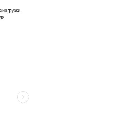
хнагрузки.
ля