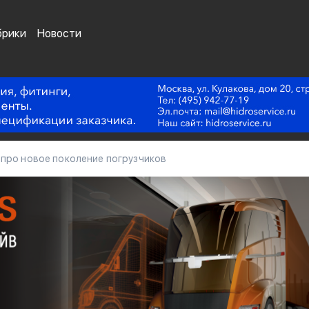
брики
Новости
 про новое поколение погрузчиков