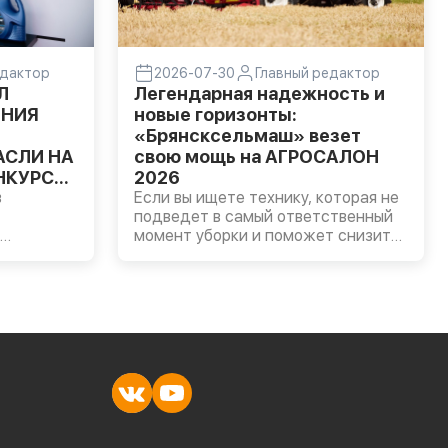
едактор
2026-07-30
Главный редактор
Л
Легендарная надежность и
ЕНИЯ
новые горизонты:
«Брянсксельмаш» везет
АСЛИ НА
свою мощь на АГРОСАЛОН
НКУРСЕ
2026
в
Если вы ищете технику, которая не
подведет в самый ответственный
момент уборки и поможет снизить
издержки, вам – на стенд одного
льной
из ведущих производителей
турных
комбайнов в стране и нашего
вской
постоянного экспонента – завода
«Брянсксельмаш». В этом году
команда завода под руководством
генерального директора Андрея
Шилина привезет на выставку
решения, которые задают новые
стандарты эффективности в поле.