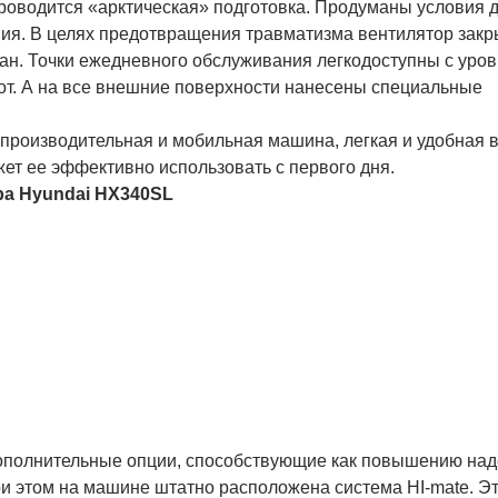
роводится «арктическая» подготовка. Продуманы условия д
ия. В целях предотвращения травматизма вентилятор закр
ан. Точки ежедневного обслуживания легкодоступны с уров
от. А на все внешние поверхности нанесены специальные
 производительная и мобильная машина, легкая и удобная 
т ее эффективно использовать с первого дня.
ра Hyundai HX340SL
дополнительные опции, способствующие как повышению на
ри этом на машине штатно расположена система HI-mate. Э