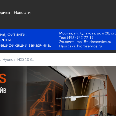
брики
Новости
р Hyundai HX340SL