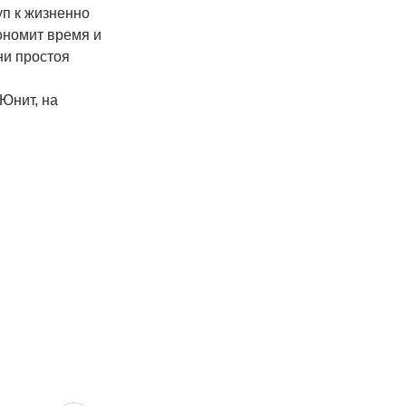
уп к жизненно
ономит время и
ни простоя
Юнит, на