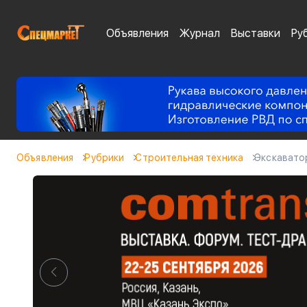
Объявления
Журнал
Выставки
Ру
Объявления
Рубрики
Cтроительная техника
Экскавато