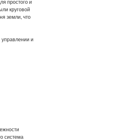
ля простого и
ыли круговой
ня земли, что
в управлении и
дежности
то система