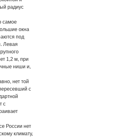
лый радиус
о самое
большие окна
ваются под
. Левая
крупного
т 1,2 м, при
ичные ниши и,
вно, нет той
 пересевший с
ндартной
т с
раивает
се России нет
скому климату,