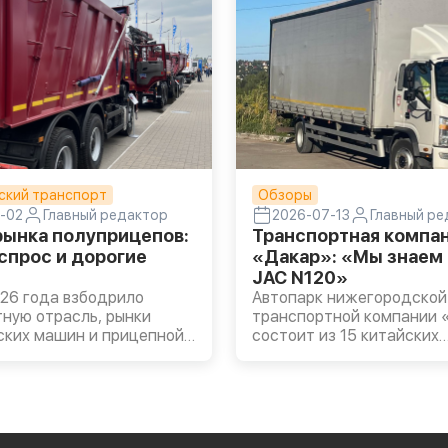
ский транспорт
Обзоры
-02
Главный редактор
2026-07-13
Главный р
рынка полуприцепов:
Транспортная компа
спрос и дорогие
«Дакар»: «Мы знаем 
JAC N120»
26 года взбодрило
Автопарк нижегородской
ную отрасль, рынки
транспортной компании 
ских машин и прицепной
состоит из 15 китайских
В течение всего 2025-го
грузовиков. 12 из них —
 новых полуприцепов
среднетоннажники JAC N
 в среднем на 16,8% (по
из которых используется
ПИ) из-за
четырех лет. Директор к
ения и острого
Юрий Макаров поделился