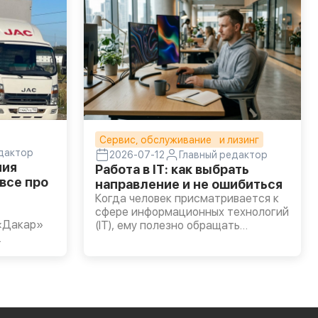
Сервис, обслуживание и лизинг
едактор
2026-07-12
Главный редактор
ния
Работа в IT: как выбрать
все про
направление и не ошибиться
Когда человек присматривается к
сфере информационных технологий
«Дакар»
(IT), ему полезно обращать
внимание не только на вакансии,
где обещают высокий доход
120, часть
буквально через месяц.
 уже более
омпании
 опытом