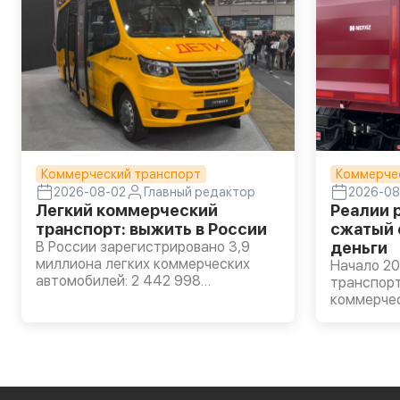
Коммерческий транспорт
Коммерче
2026-08-02
Главный редактор
2026-08
Легкий коммерческий
Реалии 
транспорт: выжить в России
сжатый 
В России зарегистрировано 3,9
деньги
миллиона легких коммерческих
Начало 20
автомобилей: 2 442 998
транспорт
российских LCV и 1 473 120
коммерче
иностранных. Таковы данные
техники. 
«Автостат Инфо» на 1 января 2026
стоимость
года. Прирост за полгода – 2%,
снизилась
примерно поровну отечественных и
данным НА
иномарок. По мнению аналитиков,
перенасыщ
это говорит об умеренном, но