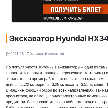
Экскаватор Hyundai HX3
2021-06-17
главный редактор
По популярности 30-тонные экскаваторы – одни из сам
копают котлованы и траншеи, перемещают материалы и
экскаватор во время работы, то впечатляет скрытая мо
длина - 11,22 м; ширина - 3,28 м; высота - 3,35 м; ковш - 
В машине хороший обзор во всех направлениях. Так наз
просмотрел, на помощь придут электронные помощники,
предметов. Стеклоочиститель на лобовом стекле не огр
Кабина вынесена вперед, за точку опоры стрелы, и подн