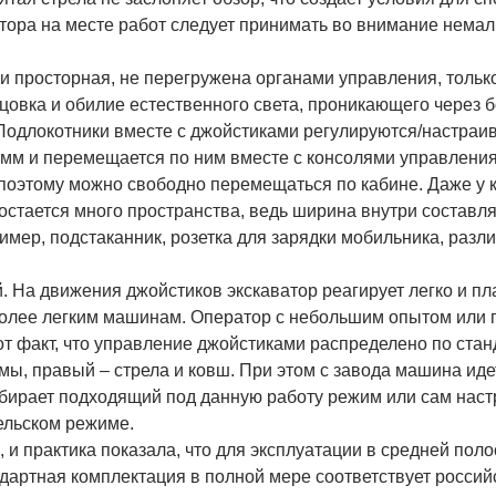
атора на месте работ следует принимать во внимание нема
и просторная, не перегружена органами управления, тольк
цовка и обилие естественного света, проникающего через 
. Подлокотники вместе с джойстиками регулируются/настраи
 мм и перемещается по ним вместе с консолями управления
поэтому можно свободно перемещаться по кабине. Даже у 
 остается много пространства, ведь ширина внутри составляе
ример, подстаканник, розетка для зарядки мобильника, разл
. На движения джойстиков экскаватор реагирует легко и пла
 более легким машинам. Оператор с небольшим опытом или
от факт, что управление джойстиками распределено по ста
мы, правый – стрела и ковш. При этом с завода машина иде
бирает подходящий под данную работу режим или сам наст
тельском режиме.
 и практика показала, что для эксплуатации в средней поло
артная комплектация в полной мере соответствует россий