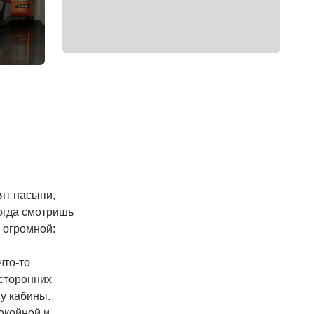
ят насыпи,
огда смотришь
 огромной:
что-то
сторонних
у кабины.
покойной и