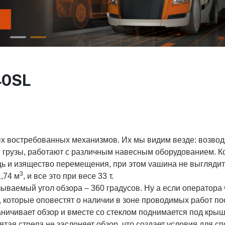
40SL
ых востребованных механизмов. Их мы видим везде: возвод
 грузы, работают с различным навесным оборудованием. К
щь и изящество перемещения, при этом vашина не выглядит
3
1,74 м
, и все это при весе 33 т.
ываемый угол обзора – 360 градусов. Ну а если оператора 
 которые оповестят о наличии в зоне проводимых работ по
аничивает обзор и вместе со стеклом поднимается под крыш
ятая стрела не заслоняет обзор, что создает условия для с