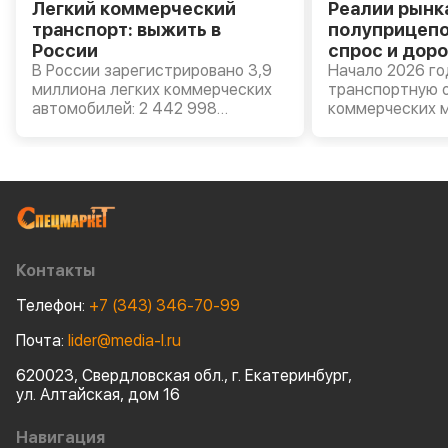
Легкий коммерческий
Реалии рынк
транспорт: выжить в
полуприцепо
России
спрос и доро
В России зарегистрировано 3,9
Начало 2026 го
миллиона легких коммерческих
транспортную о
автомобилей: 2 442 998
коммерческих 
российских LCV и 1 473 120
прицепной техн
иностранных. Таковы данные
всего 2025-го 
«Автостат Инфо» на 1 января
полуприцепов с
2026 года. Прирост за полгода –
среднем на 16,
2%, примерно поровну
НАПИ) из-за пе
отечественных и иномарок. По
острого сопер
мнению аналитиков, это говорит
российскими и
об умеренном, но устойчивом
производителя
Контакты
расширении сегмента. Так чего
ждать от рынка? Будут ли
Телефон:
+7 (343) 346-70-99
продаваться легкие грузовики?
Достигнуто ли дно?
Почта:
lider@media-l.ru
620023, Свердловская обл., г. Екатеринбург,
ул. Алтайская, дом 16
Навигация