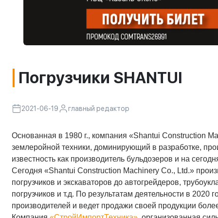
Погрузчики SHANTUI
2021-06-19
главный редактор
Основанная в 1980 г., компания «Shantui Construction Ma
землеройной техники, доминирующий в разработке, про
известность как производитель бульдозеров и на сегодн
Сегодня «Shantui Construction Machinery Co., Ltd.» пр
погрузчиков и экскаваторов до автогрейдеров, трубоукл
погрузчиков и т.д. По результатам деятельности в 2020 
производителей и ведет продажи своей продукции более
Компания
«СтройИмпортТехника»
,
организованная силь