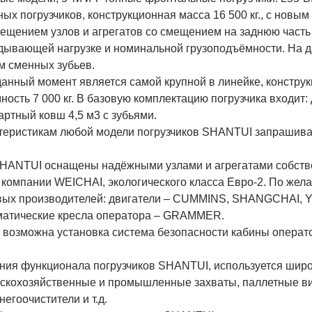
ых погрузчиков, конструкционная масса 16 500 кг., с новым
ещением узлов и агрегатов со смещением на заднюю часть 
идывающей нагрузке и номинальной грузоподъёмности. На
м сменных зубьев.
данный момент является самой крупной в линейке, констру
ность 7 000 кг. В базовую комплектацию погрузчика входит:
артный ковш 4,5 м3 с зубьями.
теристикам любой модели погрузчиков SHANTUI запрашива
SHANTUI оснащены надёжными узлами и агрегатами собств
 компании WEICHAI, экологического класса Евро-2. По жел
овых производителей: двигатели – CUMMINS, SHANGCHAI, 
вматические кресла оператора – GRAMMER.
I возможна установка система безопасности кабины операт
ения функционала погрузчиков SHANTUI, используется шир
ьскохозяйственные и промышленные захваты, паллетные ви
егоочистители и т.д.