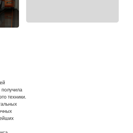
лей
е получила
то техники.
нтальных
очных
нейших
виса