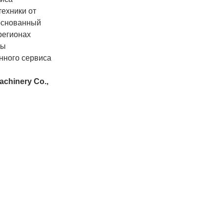
ехники от
 основанный
регионах
Мы
нного сервиса
achinery
Co.,