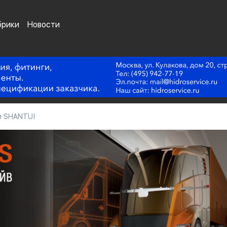
брики
Новости
и SHANTUI