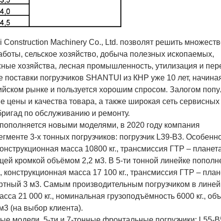
Construction Machinery Co., Ltd. позволят решить множеств
боты, сельское хозяйство, добыча полезных ископаемых,
ные хозяйства, лесная промышленность, утилизация и пер
поставки погрузчиков SHANTUI из КНР уже 10 лет, начиная 
ийском рынке и пользуется хорошим спросом. Залогом поп
е цены и качества товара, а также широкая сеть сервисных
бригад по обслуживанию и ремонту.
пополняется новыми моделями, в 2020 году компания
гменте 3-х тонных погрузчиков: погрузчик L39-B3. Особенн
онструкционная масса 10800 кг., трансмиссия ГТР – планета
ей кромкой объёмом 2,2 м3. В 5-ти тонной линейке попол
конструкционная масса 17 100 кг., трансмиссия ГТР – план
тный 3 м3. Самым производительным погрузчиком в линей
са 21 000 кг., номинальная грузоподъёмность 6000 кг., об
м3 (на выбор клиента).
е модели, 5-ти и 7-тонные фронтальные погрузчики: L55-В