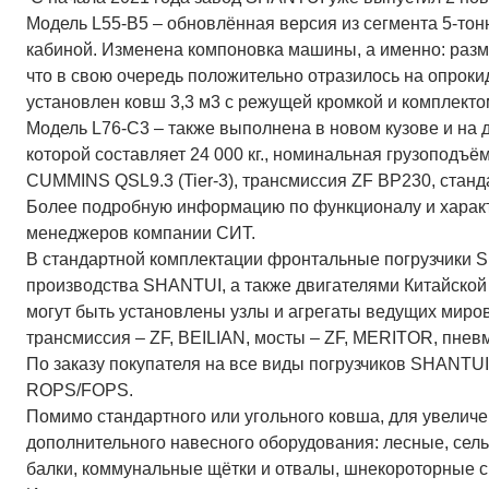
Модель L55-В5 – обновлённая версия из сегмента 5-тонн
кабиной. Изменена компоновка машины, а именно: разм
что в свою очередь положительно отразилось на опрок
установлен ковш 3,3 м3 с режущей кромкой и комплекто
Модель L76-C3 – также выполнена в новом кузове и на 
которой составляет 24 000 кг., номинальная грузоподъём
CUMMINS QSL9.3 (Tier-3), трансмиссия ZF BP230, станд
Более подробную информацию по функционалу и харак
менеджеров компании СИТ.
В стандартной комплектации фронтальные погрузчики 
производства SHANTUI, а также двигателями Китайской
могут быть установлены узлы и агрегаты ведущих мир
трансмиссия – ZF, BEILIAN, мосты – ZF, MERITOR, пне
По заказу покупателя на все виды погрузчиков SHANTU
ROPS/FOPS.
Помимо стандартного или угольного ковша, для увелич
дополнительного навесного оборудования: лесные, сел
балки, коммунальные щётки и отвалы, шнекороторные сн