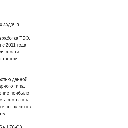
о задач в
еработка ТБО.
с 2011 года.
улярности
 станций,
остью данной
рного типа,
нение прибыло
етарного типа,
ке погрузчиков
ъём
5 и L76-C3.