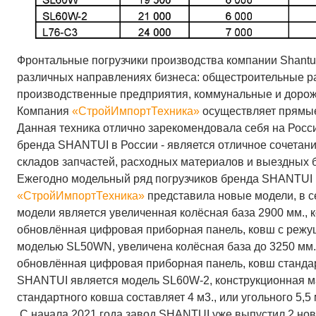
Фронтальные погрузчики производства компании Shantui 
различных направлениях бизнеса: общестроительные ра
производственные предприятия, коммунальные и дорож
Компания
«СтройИмпортТехника»
осуществляет прямые 
Данная техника отлично зарекомендовала себя на Росс
бренда SHANTUI в России - является отличное сочетани
складов запчастей, расходных материалов и выездных 
Ежегодно модельный ряд погрузчиков бренда SHANTUI 
«СтройИмпортТехника»
представила новые модели, в се
модели является увеличенная колёсная база 2900 мм., к
обновлённая цифровая приборная панель, ковш с режущ
моделью SL50WN, увеличена колёсная база до 3250 мм., 
обновлённая цифровая приборная панель, ковш стандар
SHANTUI является модель SL60W-2, конструкционная мас
стандартного ковша составляет 4 м3., или угольного 5,5 
С начала 2021 года завод SHANTUI уже выпустил 2 новы