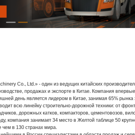
chinery Co., Ltd.» - один из ведущих китайских производите
изводстве, продажах и экспорте в Китае. Компания впервы
яшней день является лидером в Китае, занимая 65% рынка э
оизводит всю линейку строительно-дорожной техники: от фро
адчиков, дорожных катков, компакторов, цементовозов, вил
году, компания занимает 34 место в Желтой таблице 50 круп
 чем в 130 странах мира.
нейшими в России специалистами в области продаж и сер