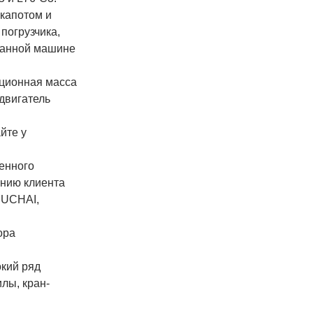
 капотом и
погрузчика,
 данной машине
кционная масса
 двигатель
йте у
енного
анию клиента
YUCHAI,
ора
окий ряд
лы, кран-