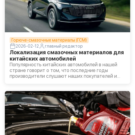
Горюче-смазочные материалы (ГСМ)
2026-02-12
главный редактор
Локализация смазочных материалов для
китайских автомобилей
Популярность китайских автомобилей в нашей
стране говорит о том, что последние годы
производители слушают наших покупателей и
дорабатывают технику под особенности
местного климата. Это подтверждает и
агентство «Автостат»: за восемь месяцев этого
года в пятерке наиболее продаваемых
автобрендов четыре из Поднебесной.