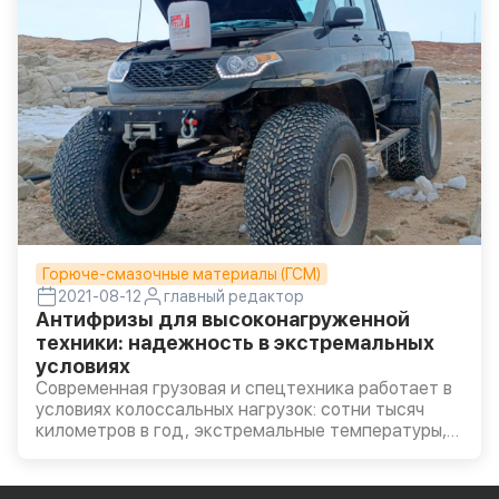
Горюче-смазочные материалы (ГСМ)
2021-08-12
главный редактор
Антифризы для высоконагруженной
техники: надежность в экстремальных
условиях
Современная грузовая и спецтехника работает в
условиях колоссальных нагрузок: сотни тысяч
километров в год, экстремальные температуры,
длительные циклы без остановки. Такая
интенсивная эксплуатация требует особого
внимания к системам, обеспечивающим их