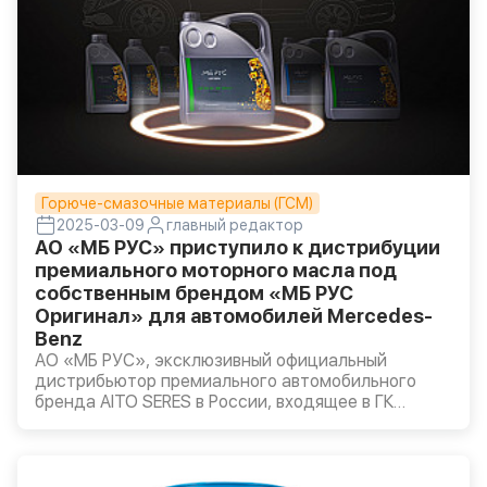
Горюче-смазочные материалы (ГСМ)
2025-03-09
главный редактор
АО «МБ РУС» приступило к дистрибуции
премиального моторного масла под
собственным брендом «МБ РУС
Оригинал» для автомобилей Mercedes-
Benz
АО «МБ РУС», эксклюзивный официальный
дистрибьютор премиального автомобильного
бренда AITO SERES в России, входящее в ГК
«АВТОДОМ», расширяет предложение в палитре
средств для надежной эксплуатации
автомобилей Mercedes-Benz – горюче-смазочных
материалов, предназначенных для премиального