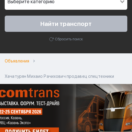
Найти транспорт
Сбросить поиск
Объявления
Хачатурян Михаио Рачихович продавец спецтехники