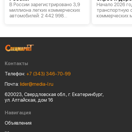
В России зарегистрировано 3,9
Начало 2026 го
миллиона легких коммерческих
транспортную о
автомобилей: 2 442 998
коммерческих 
российских LCV и 1 473 120
прицепной техн
иностранных. Таковы данные
всего 2025-го 
«Автостат Инфо» на 1 января
полуприцепов с
2026 года. Прирост за полгода –
среднем на 16,
2%, примерно поровну
НАПИ) из-за пе
отечественных и иномарок. По
острого сопер
мнению аналитиков, это говорит
российскими и
об умеренном, но устойчивом
производителя
Контакты
расширении сегмента. Так чего
ждать от рынка? Будут ли
Телефон:
+7 (343) 346-70-99
продаваться легкие грузовики?
Достигнуто ли дно?
Почта:
lider@media-l.ru
620023, Свердловская обл., г. Екатеринбург,
ул. Алтайская, дом 16
Навигация
Объявления