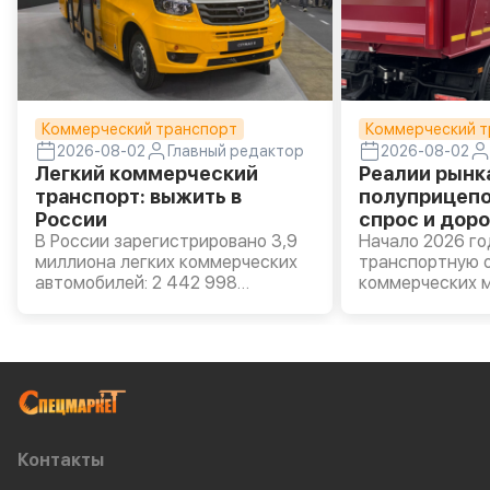
Коммерческий транспорт
Коммерческий т
2026-08-02
Главный редактор
2026-08-02
Легкий коммерческий
Реалии рынк
транспорт: выжить в
полуприцепо
России
спрос и доро
В России зарегистрировано 3,9
Начало 2026 го
миллиона легких коммерческих
транспортную о
автомобилей: 2 442 998
коммерческих 
российских LCV и 1 473 120
прицепной техн
иностранных. Таковы данные
всего 2025-го 
«Автостат Инфо» на 1 января
полуприцепов с
2026 года. Прирост за полгода –
среднем на 16,
2%, примерно поровну
НАПИ) из-за пе
отечественных и иномарок. По
острого сопер
мнению аналитиков, это говорит
российскими и
об умеренном, но устойчивом
производителя
Контакты
расширении сегмента. Так чего